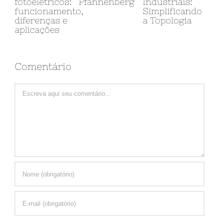
fotoelétricos:
Pfannenberg
Industriais:
Au
funcionamento,
Simplificando
In
diferenças e
a Topologia
Ap
aplicações
Re
Co
Wa
Comentário
Comment