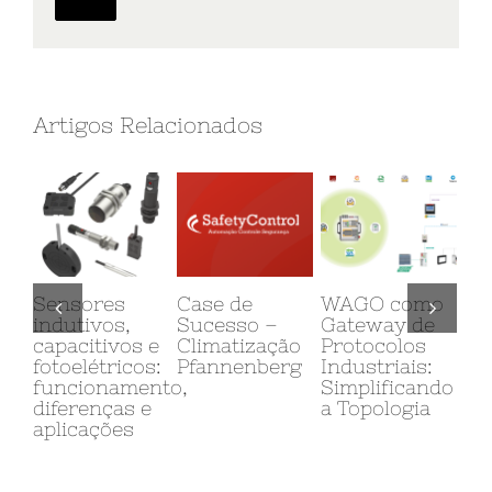
Artigos Relacionados
Sensores
Case de
WAGO como
Ed
indutivos,
Sucesso –
Gateway de
Co
capacitivos e
Climatização
Protocolos
na
fotoelétricos:
Pfannenberg
Industriais:
Au
funcionamento,
Simplificando
In
diferenças e
a Topologia
Ap
aplicações
Re
Co
Wa